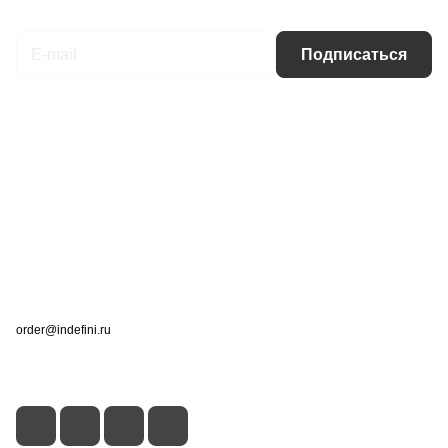
Подписаться
на новости и акции
Подписаться
Интернет-магазин
Компания
Информация
Помощь
Контакты
+7 (495) 660-50-80
order@indefini.ru
г. Москва, Рязанский проспект, 3Б