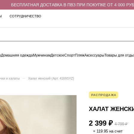
БЕСПЛАТНАЯ ДОСТАВКА В ПВЗ ПРИ ПОКУПКЕ ОТ 4 000 РУБЛЕ
Ы
СОТРУДНИЧЕСТВО
ы
Домашняя одежда
Мужчинам
Детское
Спорт
Пляж
Аксессуары
Товары для отды
–
чки и халаты
Халат женский (Арт. 4169SYZ)
РАСПРОДАЖА
ХАЛАТ ЖЕНСКИЙ
2 399 ₽
4 799 ₽
+ 119.95 на счет