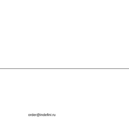
Контакты
+7 (495) 660-50-80
order@indefini.ru
г. Москва, Рязанский проспект, 3Б