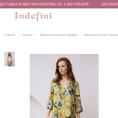
СТАВКА В ПВЗ ПРИ ПОКУПКЕ ОТ 4 000 РУБЛЕЙ
БЕСПЛАТН
–
–
–
Главная
Каталог
Домашняя женская одежда
Женские ночные сорочки