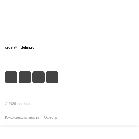
Информация
Помощь
Контакты
+7 (495) 660-50-80
order@indefini.ru
г. Москва, Рязанский проспект, 3Б
© 2026 Indefini.ru
Конфиденциальность
Оферта