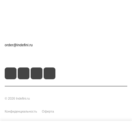
Информация
Помощь
Контакты
+7 (495) 660-50-80
order@indefini.ru
г. Москва, Рязанский проспект, 3Б
© 2026 Indefini.ru
Конфиденциальность
Оферта