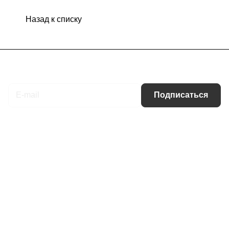
Назад к списку
Подписаться
на новости и акции
Подписаться
Интернет-магазин
Компания
Информация
Помощь
Контакты
+7 (495) 660-50-80