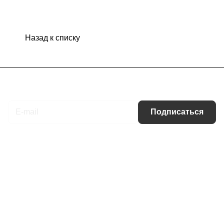
Назад к списку
Подписаться
на новости и акции
Подписаться
Интернет-магазин
Компания
Информация
Помощь
Контакты