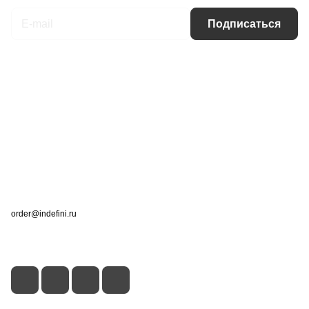
Подписаться
Интернет-магазин
Компания
Информация
Помощь
Контакты
+7 (495) 660-50-80
order@indefini.ru
г. Москва, Рязанский проспект, 3Б