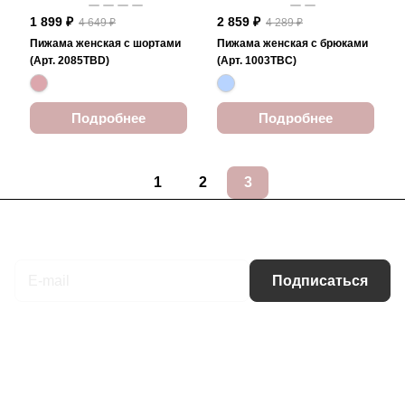
1 899 ₽
2 859 ₽
4 649 ₽
4 289 ₽
Пижама женская с шортами
Пижама женская с брюками
(Арт. 2085TBD)
(Арт. 1003TBC)
Подробнее
Подробнее
1
2
3
Подписаться
на новости и акции
Подписаться
Интернет-магазин
Компания
Информация