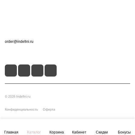
Помощь
Контакты
+7 (495) 660-50-80
order@indefini.ru
г. Москва, Рязанский проспект, 3Б
© 2026 Indefini.ru
Конфиденциальность
Оферта
Главная
Каталог
Корзина
Кабинет
Скидки
Бонусы