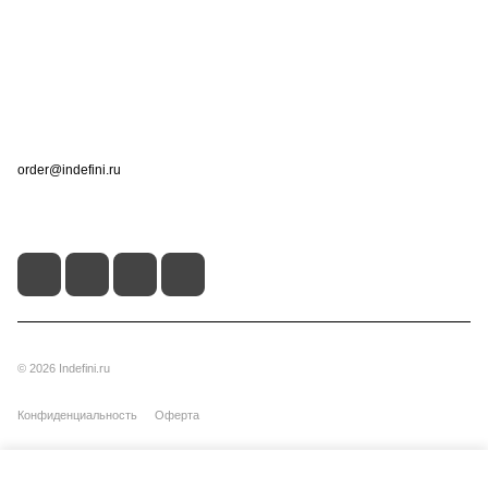
Информация
Помощь
Контакты
+7 (495) 660-50-80
order@indefini.ru
г. Москва, Рязанский проспект, 3Б
© 2026 Indefini.ru
Конфиденциальность
Оферта