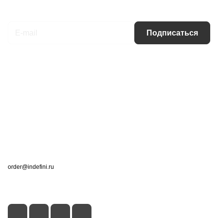
Подписаться
на новости и акции
Подписаться
Интернет-магазин
Компания
Информация
Помощь
Контакты
+7 (495) 660-50-80
order@indefini.ru
г. Москва, Рязанский проспект, 3Б