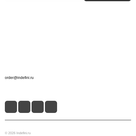
Интернет-магазин
Компания
Информация
Помощь
Контакты
+7 (495) 660-50-80
order@indefini.ru
г. Москва, Рязанский проспект, 3Б
© 2026 Indefini.ru