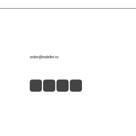
Контакты
+7 (495) 660-50-80
order@indefini.ru
г. Москва, Рязанский проспект, 3Б