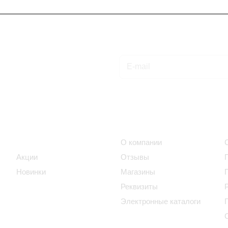
Подписаться
на новости и акции
Интернет-магазин
Компания
Каталог
О компании
Акции
Отзывы
Новинки
Магазины
Реквизиты
Электронные каталоги