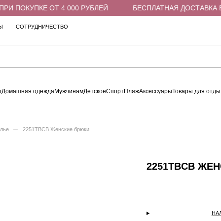
И ПОКУПКЕ ОТ 4 000 РУБЛЕЙ
БЕСПЛАТНАЯ ДОСТАВКА В П
Ы
СОТРУДНИЧЕСТВО
ы
Домашняя одежда
Мужчинам
Детское
Спорт
Пляж
Аксессуары
Товары для отды
–
елье
2251TBCB Женские брюки
2251TBCB ЖЕ
НА