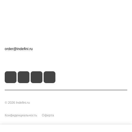
Информация
Помощь
Контакты
+7 (495) 660-50-80
order@indefini.ru
г. Москва, Рязанский проспект, 3Б
© 2026 Indefini.ru
Конфиденциальность
Оферта