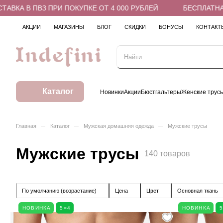
 ПОКУПКЕ ОТ 4 000 РУБЛЕЙ
БЕСПЛАТНАЯ ДОСТАВКА В ПВ
АКЦИИ
МАГАЗИНЫ
БЛОГ
СКИДКИ
БОНУСЫ
КОНТАКТ
Каталог
Новинки
Акции
Бюстгальтеры
Женские трус
–
–
–
Главная
Каталог
Мужская домашняя одежда
Мужские трусы
Мужские трусы
140 товаров
По умолчанию (возрастание)
Цена
Цвет
Основная ткань
НОВИНКА
5=4
НОВИНКА