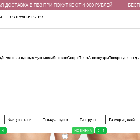
З ПРИ ПОКУПКЕ ОТ 4 000 РУБЛЕЙ
БЕСПЛАТНАЯ ДОСТАВКА
Ы
СОТРУДНИЧЕСТВО
ы
Домашняя одежда
Мужчинам
Детское
Спорт
Пляж
Аксессуары
Товары для отды
Фактура ткани
Посадка трусов
Тип трусов
Размер изделий
5=4
НОВИНКА
5=4