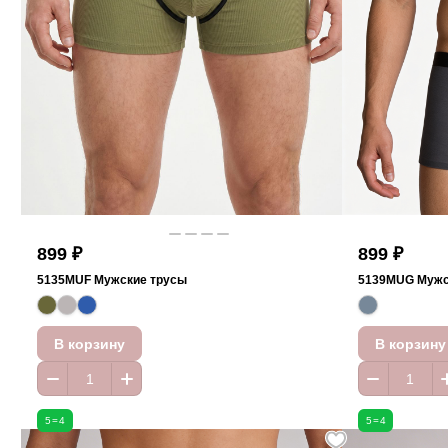
899 ₽
899 ₽
5135MUF Мужские трусы
5139MUG Мужс
В корзину
В корзину
5=4
5=4