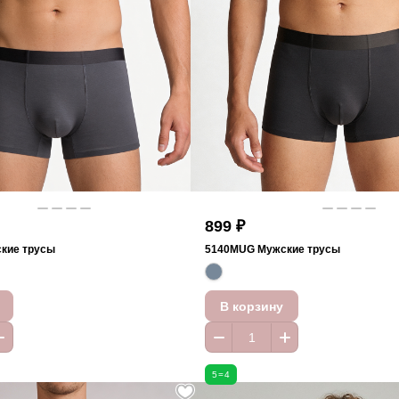
899 ₽
кие трусы
5140MUG Мужские трусы
В корзину
5=4