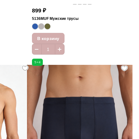
899 ₽
5136MUF Мужские трусы
В корзину
5=4