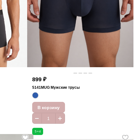
899 ₽
5141MUG Мужские трусы
В корзину
5=4