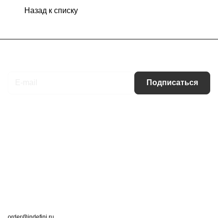
Назад к списку
Подписаться
на новости и акции
Подписаться
Интернет-магазин
Компания
Информация
Помощь
Контакты
+7 (495) 660-50-80
order@indefini.ru