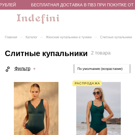
РУБЛЕЙ
БЕСПЛАТНАЯ ДОСТАВКА В ПВЗ ПРИ ПОКУПКЕ ОТ 4
–
–
–
Главная
Каталог
Женские купальники и туники
Слитные купальники
Слитные купальники
2 товара
Фильтр
По умолчанию (возрастание)
РАСПРОДАЖА