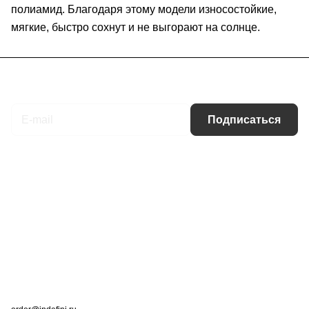
полиамид. Благодаря этому модели износостойкие,
мягкие, быстро сохнут и не выгорают на солнце.
Подписаться
на новости и акции
Подписаться
Интернет-магазин
Компания
Информация
Помощь
Контакты
+7 (495) 660-50-80