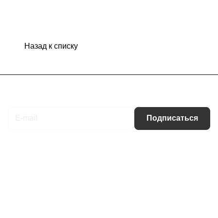
Назад к списку
Подписаться
на новости и акции
Подписаться
Интернет-магазин
Компания
Информация
Помощь