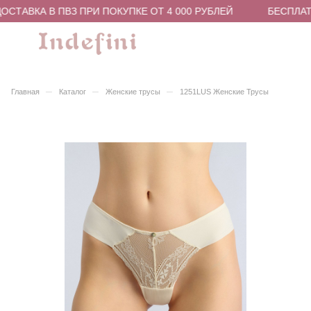
СТАВКА В ПВЗ ПРИ ПОКУПКЕ ОТ 4 000 РУБЛЕЙ
БЕСПЛАТН
–
–
–
Главная
Каталог
Женские трусы
1251LUS Женские Трусы