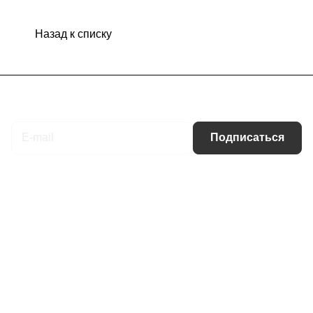
Назад к списку
Подписаться
на новости и акции
Подписаться
Интернет-магазин
Компания
Информация
Помощь
Контакты
+7 (495) 660-50-80