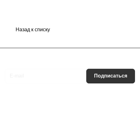
Назад к списку
Подписаться
на новости и акции
Подписаться
Интернет-магазин
Компания
Информация
Помощь