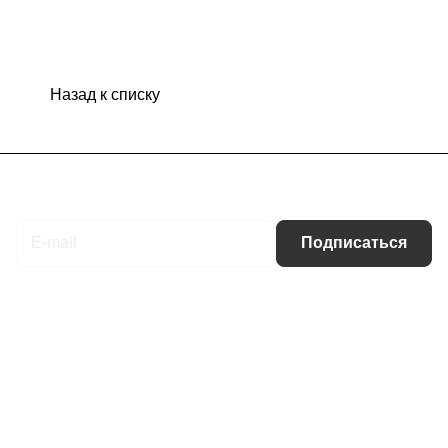
Назад к списку
Подписаться
на новости и акции
Подписаться
Интернет-магазин
Компания
Информация
Помощь