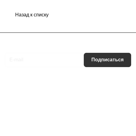
Назад к списку
Подписаться
на новости и акции
Подписаться
Интернет-магазин
Компания
Информация
Помощь
Контакты
+7 (495) 660-50-80