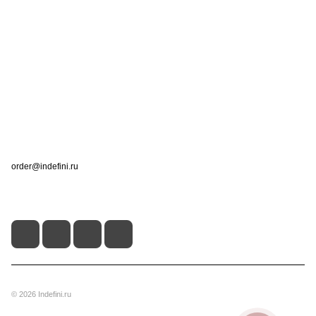
Интернет-магазин
Компания
Информация
Помощь
Контакты
+7 (495) 660-50-80
order@indefini.ru
г. Москва, Рязанский проспект, 3Б
© 2026 Indefini.ru