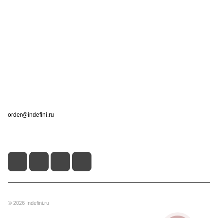
Интернет-магазин
Компания
Информация
Помощь
Контакты
+7 (495) 660-50-80
order@indefini.ru
г. Москва, Рязанский проспект, 3Б
© 2026 Indefini.ru