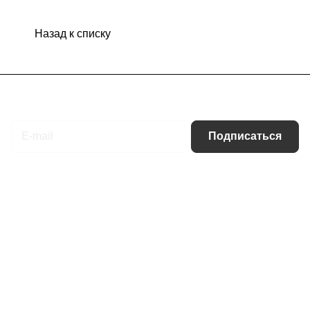
Назад к списку
Подписаться
на новости и акции
Подписаться
Интернет-магазин
Компания
Информация
Помощь
Контакты
+7 (495) 660-50-80