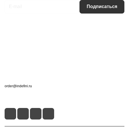
Подписаться
Интернет-магазин
Компания
Информация
Помощь
Контакты
+7 (495) 660-50-80
order@indefini.ru
г. Москва, Рязанский проспект, 3Б