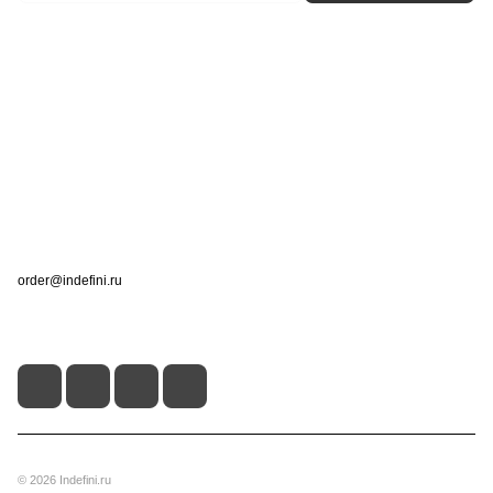
Интернет-магазин
Компания
Информация
Помощь
Контакты
+7 (495) 660-50-80
order@indefini.ru
г. Москва, Рязанский проспект, 3Б
© 2026 Indefini.ru