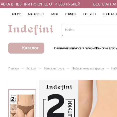
 В ПВЗ ПРИ ПОКУПКЕ ОТ 4 000 РУБЛЕЙ
БЕСПЛАТНАЯ ДОС
АКЦИИ
МАГАЗИНЫ
БЛОГ
СКИДКИ
БОНУСЫ
КОНТАКТ
Каталог
Новинки
Акции
Бюстгальтеры
Женские трус
–
–
–
–
Главная
Каталог
Женские трусы
Наборы женских трусов
Набо