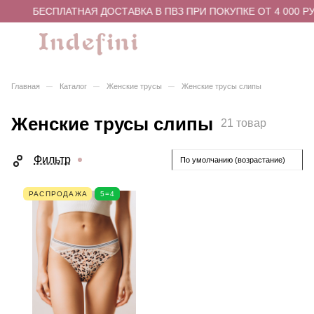
БЕСПЛАТНАЯ ДОСТАВКА В ПВЗ ПРИ ПОКУПКЕ ОТ 4 000 Р
–
–
–
Главная
Каталог
Женские трусы
Женские трусы слипы
Женские трусы слипы
21 товар
Фильтр
По умолчанию (возрастание)
РАСПРОДАЖА
5=4