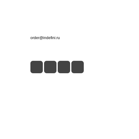
Контакты
+7 (495) 660-50-80
order@indefini.ru
г. Москва, Рязанский проспект, 3Б