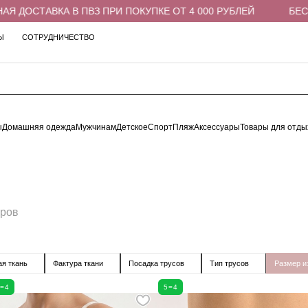
СТАВКА В ПВЗ ПРИ ПОКУПКЕ ОТ 4 000 РУБЛЕЙ
БЕСПЛАТН
Ы
СОТРУДНИЧЕСТВО
ы
Домашняя одежда
Мужчинам
Детское
Спорт
Пляж
Аксессуары
Товары для отды
аров
я ткань
Фактура ткани
Посадка трусов
Тип трусов
Размер и
5=4
5=4