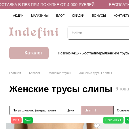
А В ПВЗ ПРИ ПОКУПКЕ ОТ 4 000 РУБЛЕЙ
БЕСПЛАТНАЯ ДО
АКЦИИ
МАГАЗИНЫ
БЛОГ
СКИДКИ
БОНУСЫ
КОНТАКТ
Каталог
Новинки
Акции
Бюстгальтеры
Женские трус
–
–
–
Главная
Каталог
Женские трусы
Женские трусы слипы
Женские трусы слипы
6 тов
По умолчанию (возрастание)
Цена
Цвет
: 1
Основна
ХИТ
5=4
НОВИНКА