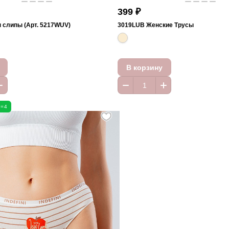
399 ₽
 слипы (Арт. 5217WUV)
3019LUB Женские Трусы
В корзину
5=4