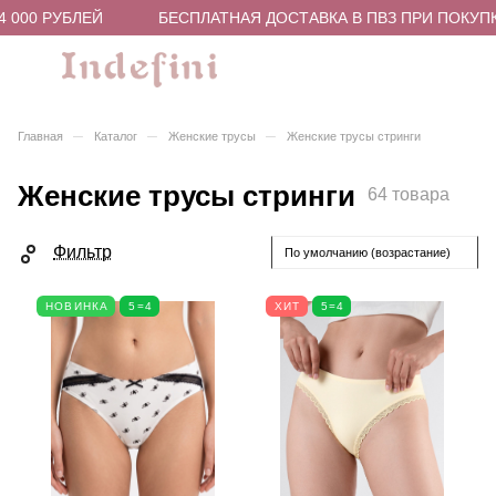
0 РУБЛЕЙ
БЕСПЛАТНАЯ ДОСТАВКА В ПВЗ ПРИ ПОКУПКЕ ОТ
–
–
–
Главная
Каталог
Женские трусы
Женские трусы стринги
Женские трусы стринги
64 товара
Фильтр
По умолчанию (возрастание)
НОВИНКА
5=4
ХИТ
5=4