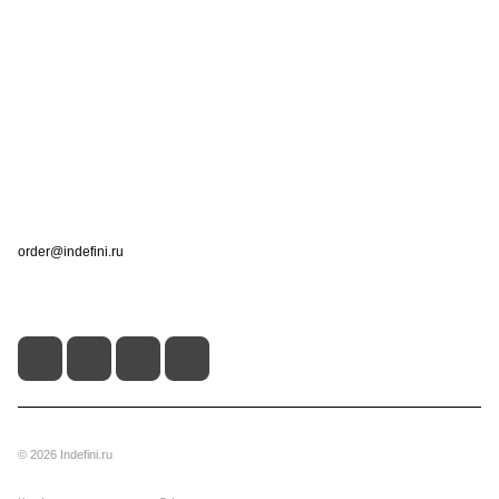
Интернет-магазин
Компания
Информация
Помощь
Контакты
+7 (495) 660-50-80
order@indefini.ru
г. Москва, Рязанский проспект, 3Б
© 2026 Indefini.ru