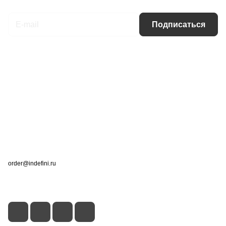
Подписаться
Интернет-магазин
Компания
Информация
Помощь
Контакты
+7 (495) 660-50-80
order@indefini.ru
г. Москва, Рязанский проспект, 3Б