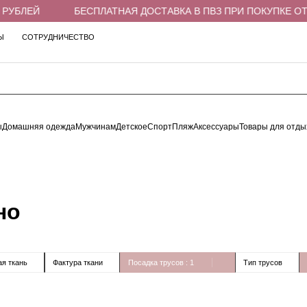
РУБЛЕЙ
БЕСПЛАТНАЯ ДОСТАВКА В ПВЗ ПРИ ПОКУПКЕ ОТ 4
Ы
СОТРУДНИЧЕСТВО
ы
Домашняя одежда
Мужчинам
Детское
Спорт
Пляж
Аксессуары
Товары для отды
но
я ткань
Фактура ткани
Посадка трусов
: 1
Тип трусов