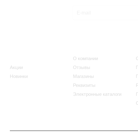
Подписаться
на новости и акции
Интернет-магазин
Компания
Каталог
О компании
Акции
Отзывы
Новинки
Магазины
Реквизиты
Электронные каталоги