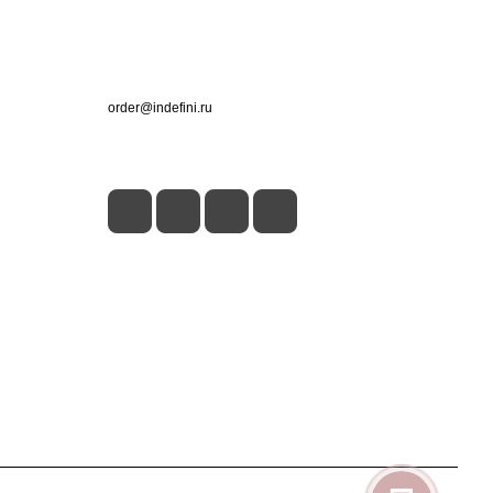
Контакты
+7 (495) 660-50-80
order@indefini.ru
г. Москва, Рязанский проспект, 3Б