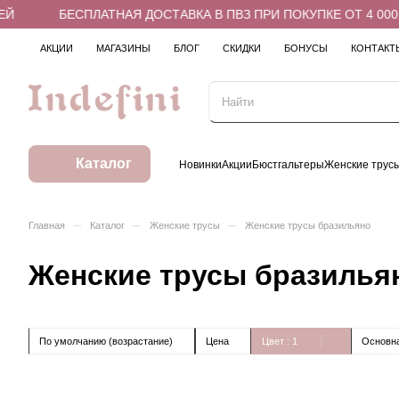
Й
БЕСПЛАТНАЯ ДОСТАВКА В ПВЗ ПРИ ПОКУПКЕ ОТ 4 000 
АКЦИИ
МАГАЗИНЫ
БЛОГ
СКИДКИ
БОНУСЫ
КОНТАКТ
Каталог
Новинки
Акции
Бюстгальтеры
Женские трус
–
–
–
Главная
Каталог
Женские трусы
Женские трусы бразильяно
Женские трусы бразилья
По умолчанию (возрастание)
Цена
Цвет
: 1
Основна