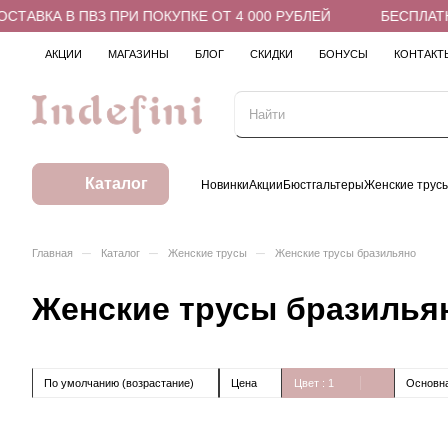
ТАВКА В ПВЗ ПРИ ПОКУПКЕ ОТ 4 000 РУБЛЕЙ
БЕСПЛАТНА
АКЦИИ
МАГАЗИНЫ
БЛОГ
СКИДКИ
БОНУСЫ
КОНТАКТ
Каталог
Новинки
Акции
Бюстгальтеры
Женские трус
–
–
–
Главная
Каталог
Женские трусы
Женские трусы бразильяно
Женские трусы бразилья
По умолчанию (возрастание)
Цена
Цвет
: 1
Основна