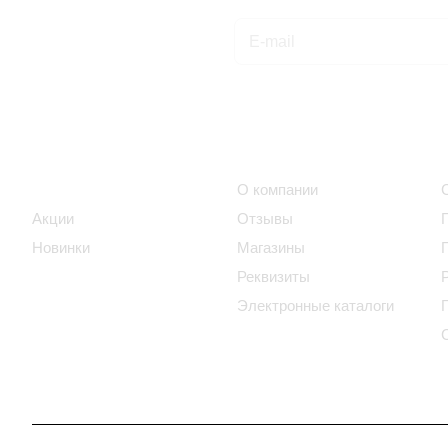
Подписаться
на новости и акции
Интернет-магазин
Компания
Каталог
О компании
Акции
Отзывы
Новинки
Магазины
Реквизиты
Электронные каталоги