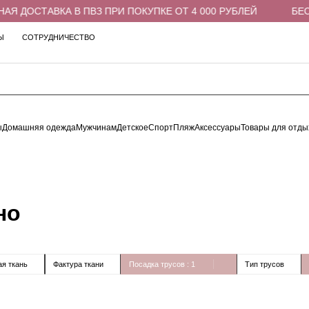
Я ДОСТАВКА В ПВЗ ПРИ ПОКУПКЕ ОТ 4 000 РУБЛЕЙ
БЕСП
Ы
СОТРУДНИЧЕСТВО
ы
Домашняя одежда
Мужчинам
Детское
Спорт
Пляж
Аксессуары
Товары для отды
но
я ткань
Фактура ткани
Посадка трусов
: 1
Тип трусов