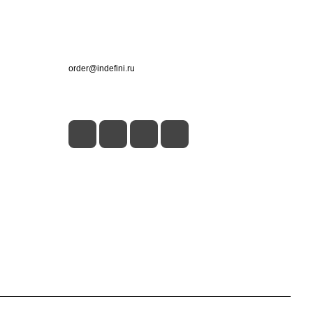
Контакты
+7 (495) 660-50-80
order@indefini.ru
г. Москва, Рязанский проспект, 3Б