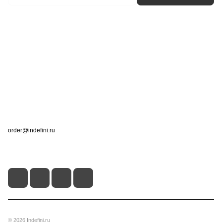
Интернет-магазин
Компания
Информация
Помощь
Контакты
+7 (495) 660-50-80
order@indefini.ru
г. Москва, Рязанский проспект, 3Б
© 2026 Indefini.ru