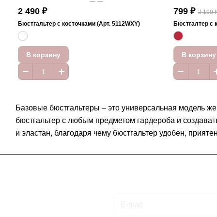
2 490 ₽
799 ₽
2 199 
Бюстгальтер с косточками (Арт. 5112WXY)
Бюстгалтер с 
В корзину
В корзину
Базовые бюстгальтеры – это универсальная модель же
бюстгальтер с любым предметом гардероба и создавать
и эластан, благодаря чему бюстгальтер удобен, приятен
Подписаться
на новости и акции