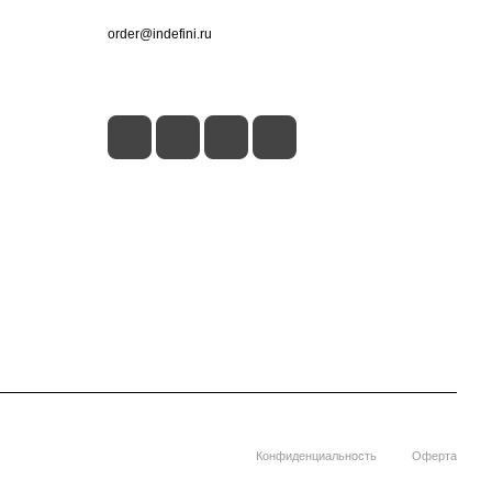
+7 (495) 660-50-80
order@indefini.ru
г. Москва, Рязанский проспект, 3Б
Конфиденциальность
Оферта