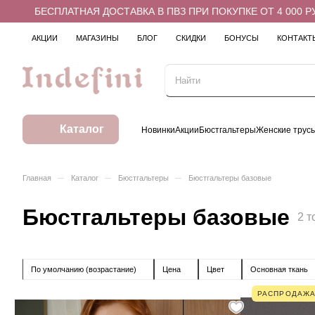
БЕСПЛАТНАЯ ДОСТАВКА В ПВЗ ПРИ ПОКУПКЕ ОТ 4 000 РУБЛ
АКЦИИ
МАГАЗИНЫ
БЛОГ
СКИДКИ
БОНУСЫ
КОНТАКТ
Каталог
Новинки
Акции
Бюстгальтеры
Женские трус
–
–
–
Главная
Каталог
Бюстгальтеры
Бюстгальтеры базовые
Бюстгальтеры базовые
2 т
По умолчанию (возрастание)
Цена
Цвет
Основная ткань
РАСПРОДАЖ