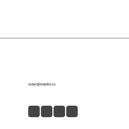
Контакты
+7 (495) 660-50-80
order@indefini.ru
г. Москва, Рязанский проспект, 3Б