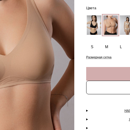
Цвета
S
M
L
Размерная сетка
НА