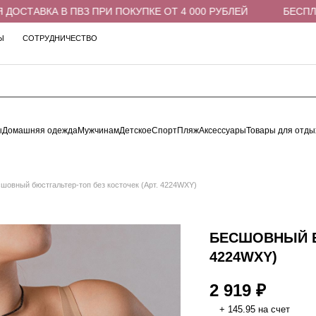
ТАВКА В ПВЗ ПРИ ПОКУПКЕ ОТ 4 000 РУБЛЕЙ
БЕСПЛАТНА
Ы
СОТРУДНИЧЕСТВО
ы
Домашняя одежда
Мужчинам
Детское
Спорт
Пляж
Аксессуары
Товары для отды
шовный бюстгальтер-топ без косточек (Арт. 4224WXY)
БЕСШОВНЫЙ Б
4224WXY)
2 919 ₽
+ 145.95 на счет