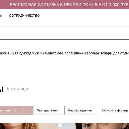
ЕСПЛАТНАЯ ДОСТАВКА В ПВЗ ПРИ ПОКУПКЕ ОТ 4 000 РУБЛЕЙ
Ы
СОТРУДНИЧЕСТВО
ы
Домашняя одежда
Мужчинам
Детское
Спорт
Пляж
Аксессуары
Товары для отды
ы
6 товаров
Очистить фильтр
я ткань
: 1
Фактура ткани
Размер изделий