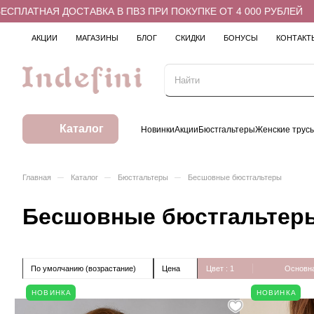
ТНАЯ ДОСТАВКА В ПВЗ ПРИ ПОКУПКЕ ОТ 4 000 РУБЛЕЙ
Б
АКЦИИ
МАГАЗИНЫ
БЛОГ
СКИДКИ
БОНУСЫ
КОНТАКТ
Каталог
Новинки
Акции
Бюстгальтеры
Женские трус
–
–
–
Главная
Каталог
Бюстгальтеры
Бесшовные бюстгальтеры
Бесшовные бюстгальтер
По умолчанию (возрастание)
Цена
Цвет
: 1
Основна
НОВИНКА
НОВИНКА