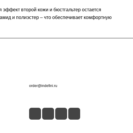
 эффект второй кожи и бюстгальтер остается
иамид и полиэстер – что обеспечивает комфортную
Контакты
+7 (495) 660-50-80
order@indefini.ru
г. Москва, Рязанский проспект, 3Б