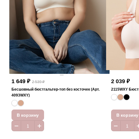
1 649 ₽
2 039 ₽
2 539 ₽
Бесшовный бюстгальтер-топ без косточек (Арт.
2115WXY Бюст
4093WXY)
В корзину
В корзину