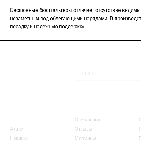
Бесшовные бюстгальтеры отличает отсутствие видимых 
незаметным под облегающими нарядами. В производств
посадку и надежную поддержку.
Подписаться
на новости и акции
Интернет-магазин
Компания
Каталог
О компании
Акции
Отзывы
Новинки
Магазины