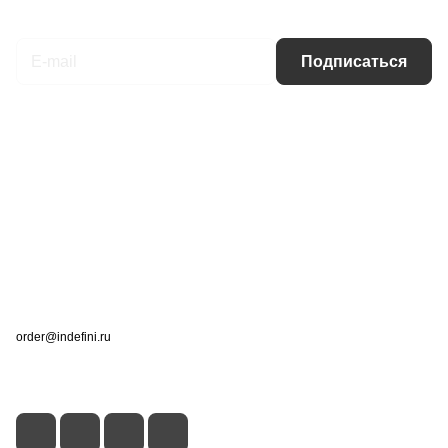
Подписаться
на новости и акции
Подписаться
Интернет-магазин
Компания
Информация
Помощь
Контакты
+7 (495) 660-50-80
order@indefini.ru
г. Москва, Рязанский проспект, 3Б