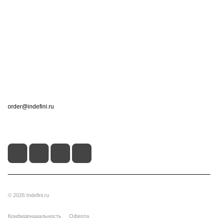
Интернет-магазин
Компания
Информация
Помощь
Контакты
+7 (495) 660-50-80
order@indefini.ru
г. Москва, Рязанский проспект, 3Б
© 2026 Indefini.ru
Конфиденциальность
Оферта