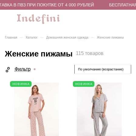
А В ПВЗ ПРИ ПОКУПКЕ ОТ 4 000 РУБЛЕЙ
БЕСПЛАТНАЯ ДО
–
–
–
Главная
Каталог
Домашняя женская одежда
Женские пижамы
Женские пижамы
115 товаров
Фильтр
По умолчанию (возрастание)
НОВИНКА
НОВИНКА