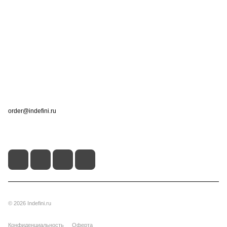
Интернет-магазин
Компания
Информация
Помощь
Контакты
+7 (495) 660-50-80
order@indefini.ru
г. Москва, Рязанский проспект, 3Б
© 2026 Indefini.ru
Конфиденциальность
Оферта