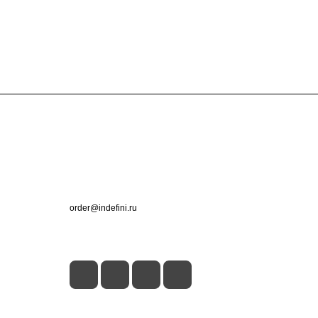
Контакты
+7 (495) 660-50-80
order@indefini.ru
г. Москва, Рязанский проспект, 3Б