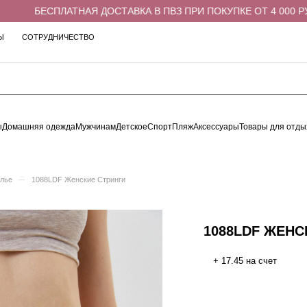
БЕСПЛАТНАЯ ДОСТАВКА В ПВЗ ПРИ ПОКУПКЕ ОТ 4 000 РУБЛ
Ы
СОТРУДНИЧЕСТВО
ы
Домашняя одежда
Мужчинам
Детское
Спорт
Пляж
Аксессуары
Товары для отды
–
елье
1088LDF Женские Стринги
1088LDF ЖЕНС
+ 17.45 на счет