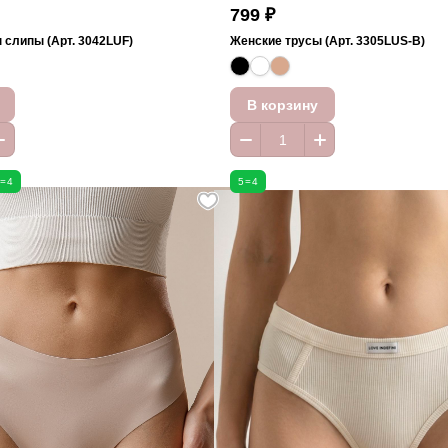
799 ₽
 слипы (Арт. 3042LUF)
Женские трусы (Арт. 3305LUS-B)
В корзину
5=4
5=4