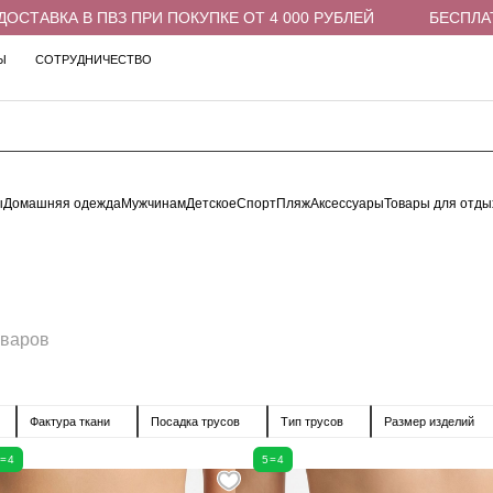
РИ ПОКУПКЕ ОТ 4 000 РУБЛЕЙ
БЕСПЛАТНАЯ ДОСТАВКА В 
Ы
СОТРУДНИЧЕСТВО
ы
Домашняя одежда
Мужчинам
Детское
Спорт
Пляж
Аксессуары
Товары для отды
оваров
Фактура ткани
Посадка трусов
Тип трусов
Размер изделий
5=4
5=4