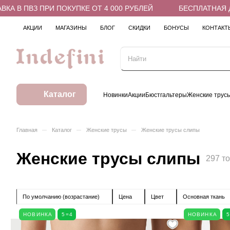
КУПКЕ ОТ 4 000 РУБЛЕЙ
БЕСПЛАТНАЯ ДОСТАВКА В ПВЗ П
АКЦИИ
МАГАЗИНЫ
БЛОГ
СКИДКИ
БОНУСЫ
КОНТАКТ
Каталог
Новинки
Акции
Бюстгальтеры
Женские трус
–
–
–
Главная
Каталог
Женские трусы
Женские трусы слипы
Женские трусы слипы
297 т
По умолчанию (возрастание)
Цена
Цвет
Основная ткань
НОВИНКА
5=4
НОВИНКА