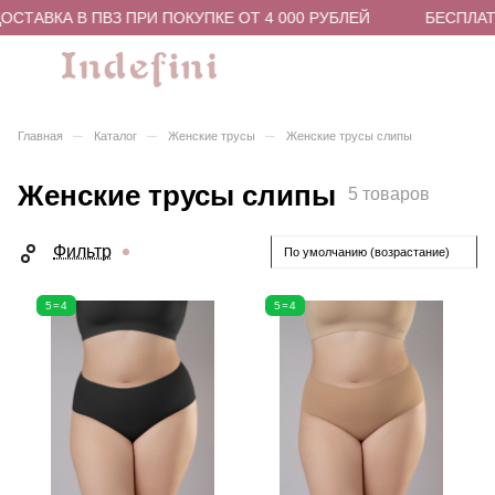
СТАВКА В ПВЗ ПРИ ПОКУПКЕ ОТ 4 000 РУБЛЕЙ
БЕСПЛАТН
–
–
–
Главная
Каталог
Женские трусы
Женские трусы слипы
Женские трусы слипы
5 товаров
Фильтр
По умолчанию (возрастание)
5=4
5=4