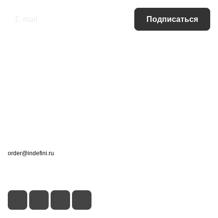
Подписаться
Интернет-магазин
Компания
Информация
Помощь
Контакты
+7 (495) 660-50-80
order@indefini.ru
г. Москва, Рязанский проспект, 3Б