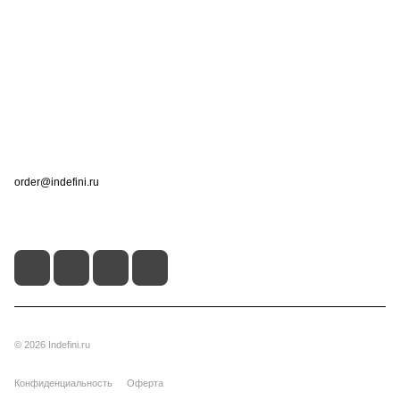
Компания
Информация
Помощь
Контакты
+7 (495) 660-50-80
order@indefini.ru
г. Москва, Рязанский проспект, 3Б
© 2026 Indefini.ru
Конфиденциальность
Оферта