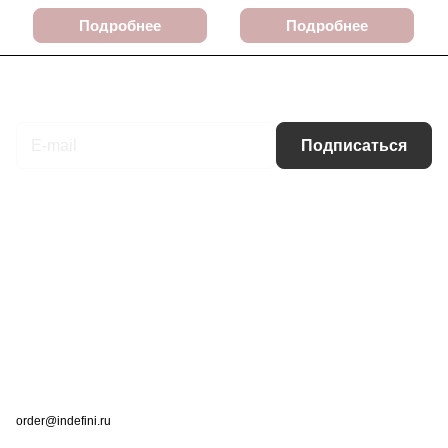
Подробнее
Подробнее
Подписаться
на новости и акции
Подписаться
Интернет-магазин
Компания
Информация
Помощь
Контакты
+7 (495) 660-50-80
order@indefini.ru