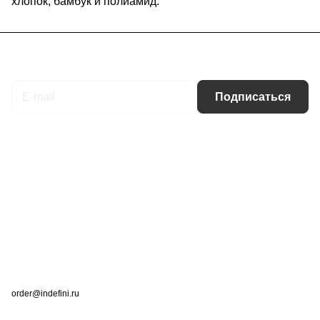
хлопок, бамбук и полиамид.
Подписаться
на новости и акции
Подписаться
Интернет-магазин
Компания
Информация
Помощь
Контакты
+7 (495) 660-50-80
order@indefini.ru