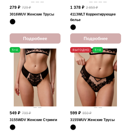
279 ₽
1 378 ₽
729 ₽
2 859 ₽
3016WUV Женские Трусы
4113WLT Корректирующее
белье
Подробнее
Подробнее
5=4
ВЫГОДНО
5=4
549 ₽
599 ₽
799 ₽
859 ₽
3155WDV Женские Стринги
3155WUV Женские Трусы