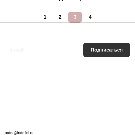
1
2
3
4
Подписаться
на новости и акции
Подписаться
Интернет-магазин
Компания
Информация
Помощь
Контакты
+7 (495) 660-50-80
order@indefini.ru